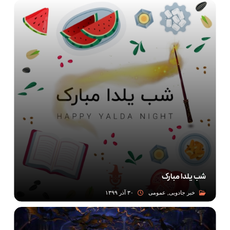
شب یلدا مبارک
خبر جادویی, عمومی
۳۰ آذر ۱۳۹۹