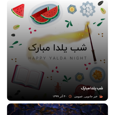
شب یلدا مبارک
خبر جادویی, عمومی
۳۰ آذر ۱۳۹۹