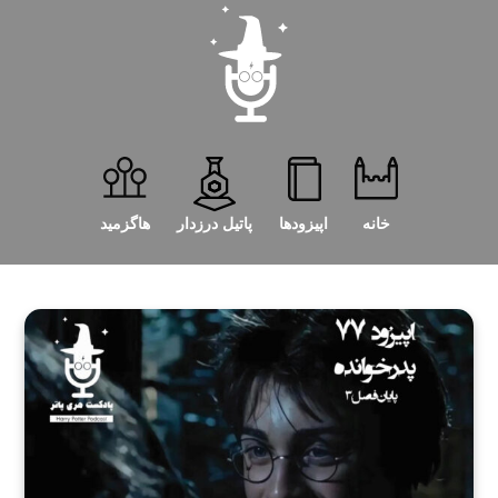
خانه
اپیزودها
پاتیل درزدار
هاگزمید