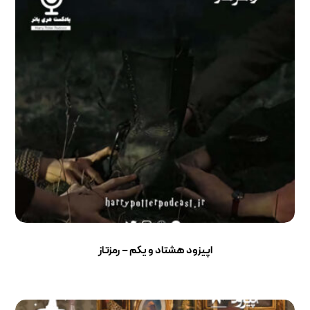
اپیزود هشتاد و یکم – رمزتاز