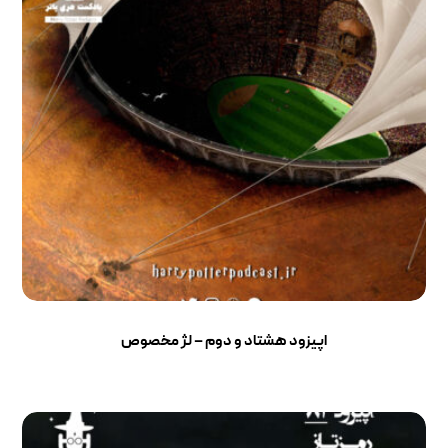
اپیزود هشتاد و دوم – لژ مخصوص