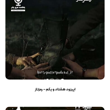
اپیزود هشتاد و یکم – رمزتاز