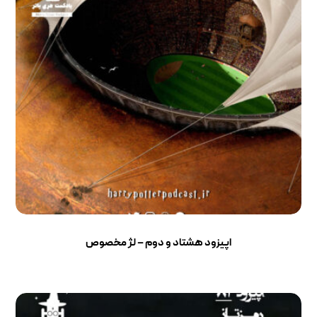
اپیزود هشتاد و دوم – لژ مخصوص