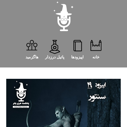
خانه
اپیزودها
پاتیل درزدار
هاگزمید